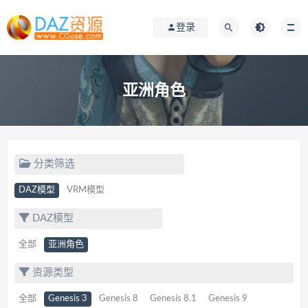
登录
亚洲角色
分类筛选
DAZ模型
VRM模型
DAZ模型
全部
亚洲角色
资源类型
全部
Genesis 3
Genesis 8
Genesis 8.1
Genesis 9