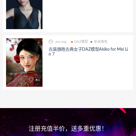
psyong
DAZ模型
亚洲角色
古装旗袍古典女子DAZ模型Akiko for Mei Li
n 7
注册充值半价，送多重优惠！