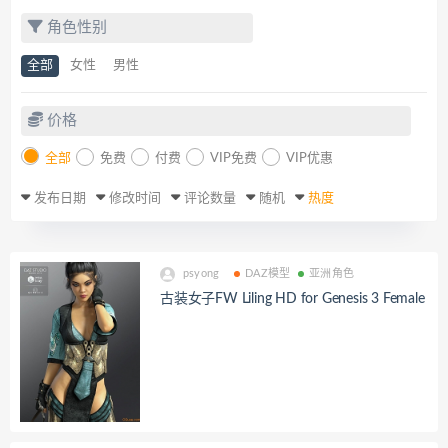
角色性别
全部
女性
男性
价格
全部
免费
付费
VIP免费
VIP优惠
发布日期
修改时间
评论数量
随机
热度
psyong
DAZ模型
亚洲角色
古装女子FW Liling HD for Genesis 3 Female