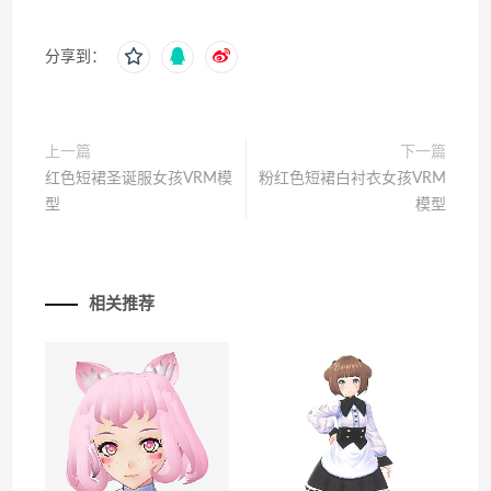
分享到：
上一篇
下一篇
红色短裙圣诞服女孩VRM模
粉红色短裙白衬衣女孩VRM
型
模型
相关推荐