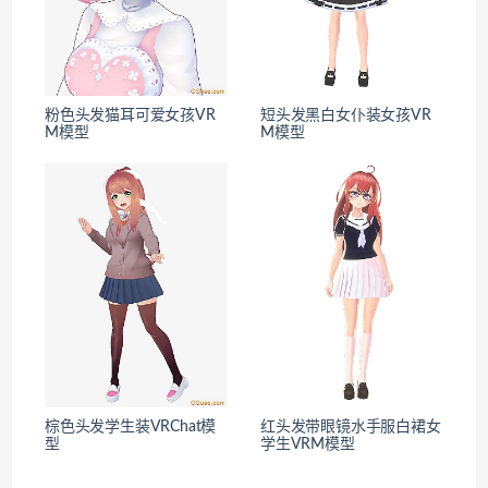
粉色头发猫耳可爱女孩VR
短头发黑白女仆装女孩VR
M模型
M模型
棕色头发学生装VRChat模
红头发带眼镜水手服白裙女
型
学生VRM模型