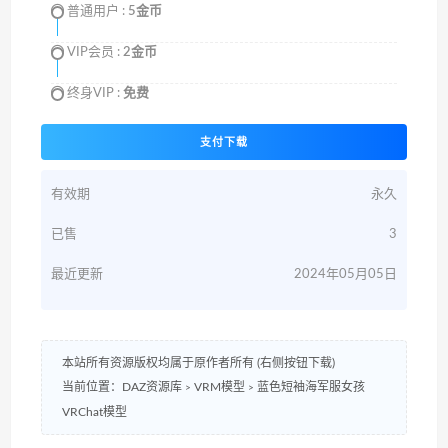
普通用户 :
5金币
VIP会员 :
2金币
终身VIP :
免费
支付下载
有效期
永久
已售
3
最近更新
2024年05月05日
本站所有资源版权均属于原作者所有 (右侧按钮下载)
当前位置：
DAZ资源库
VRM模型
蓝色短袖海军服女孩
>
>
VRChat模型