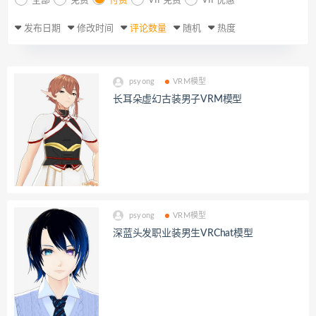
全部
免费
付费
VIP免费
VIP优惠
发布日期
修改时间
评论数量
随机
热度
psyong
VRM模型
长耳朵虚幻古装男子VRM模型
psyong
VRM模型
深蓝头发职业装男生VRChat模型